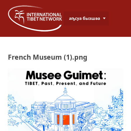
аҧсуа бызшәа
French Museum (1).png