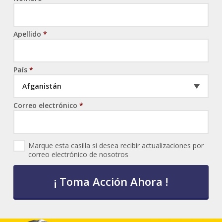
Apellido
*
País
*
Afganistán
Correo electrónico
*
N
Marque esta casilla si desea recibir actualizaciones por
e
correo electrónico de nosotros
w
s
l
e
t
t
e