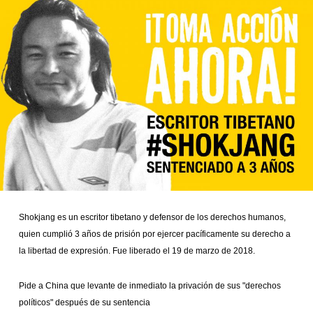
r
S
u
b
s
c
r
i
p
t
i
o
n
Shokjang es un escritor tibetano y defensor de los derechos humanos,
quien cumplió 3 años de prisión por ejercer pacíficamente su derecho a
la libertad de expresión. Fue liberado el 19 de marzo de 2018.
Pide a China que levante de inmediato la privación de sus "derechos
políticos" después de su sentencia