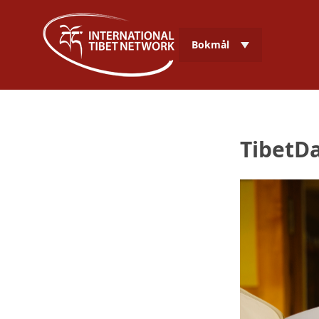
Bokmål
TibetDa