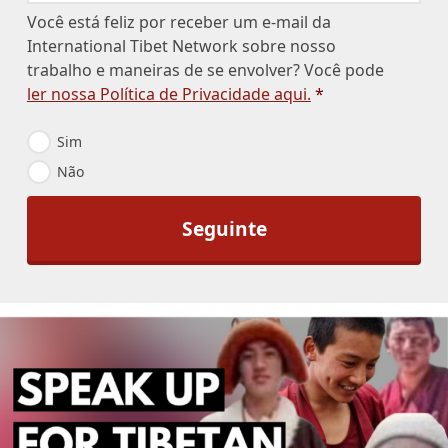
Você está feliz por receber um e-mail da
International Tibet Network sobre nosso
trabalho e maneiras de se envolver? Você pode
ler nossa Política de Privacidade aqui.
*
E
Sim
m
Não
a
i
l
O
p
t
-
I
n
*