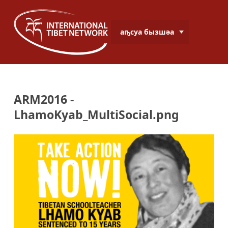
аҧсуа бызшәа
ARM2016 -
LhamoKyab_MultiSocial.png