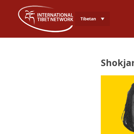
Tibetan
Shokja