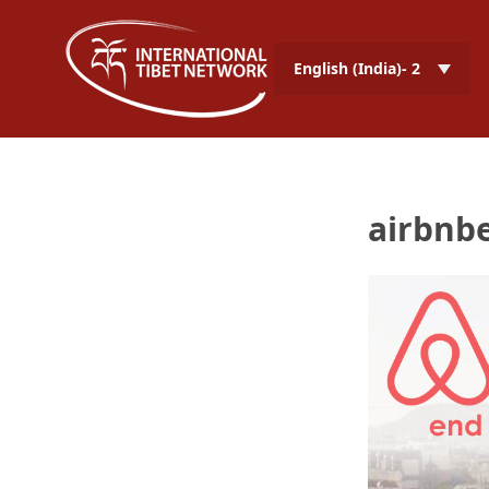
English (India)- 2
airbnb