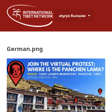
аҧсуа бызшәа
German.png